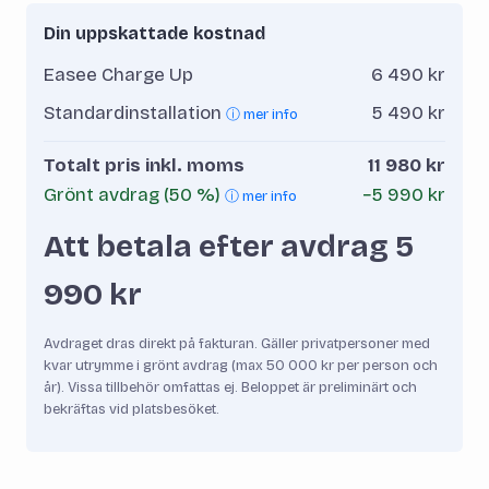
Din uppskattade kostnad
Easee Charge Up
6 490 kr
Standardinstallation
5 490 kr
ⓘ mer info
Totalt pris inkl. moms
11 980 kr
Grönt avdrag (50 %)
−5 990 kr
ⓘ mer info
Att betala efter avdrag 5
990 kr
Avdraget dras direkt på fakturan. Gäller privatpersoner med
kvar utrymme i grönt avdrag (max 50 000 kr per person och
år). Vissa tillbehör omfattas ej. Beloppet är preliminärt och
bekräftas vid platsbesöket.