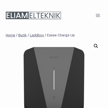
Skip
to
content
Home
/
Butik
/
Laddbox
/
Easee Charge Up